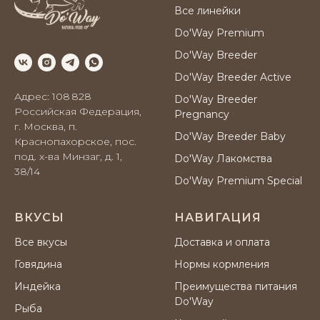
Все линейки
Do'Way Premium
Do'Way Breeder
Все права защищены.
Политика конфиденциальности.
Do'Way Breeder Active
Публичная оферта
Адрес: 108 828
Разработка сайта
Do'Way Breeder
Российская Федерация,
Pregnancy
г. Москва, п.
Do'Way Breeder Baby
Краснопахорское, пос.
под. х-ва Минзаг, д. 1,
Do'Way Лакомства
38/14
Do'Way Premium Special
ВКУСЫ
НАВИГАЦИЯ
Все вкусы
Доставка и оплата
Говядина
Нормы кормления
Индейка
Преимущества питания
Do'Way
Рыба