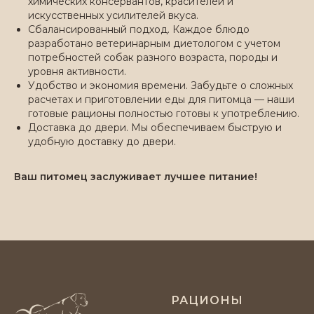
химических консервантов, красителей и
искусственных усилителей вкуса.
Сбалансированный подход. Каждое блюдо
разработано ветеринарным диетологом с учетом
потребностей собак разного возраста, породы и
уровня активности.
Удобство и экономия времени. Забудьте о сложных
расчетах и приготовлении еды для питомца — наши
готовые рационы полностью готовы к употреблению.
Доставка до двери. Мы обеспечиваем быструю и
удобную доставку до двери.
Ваш питомец заслуживает лучшее питание!
©
2024
«DO'WAY» Натуральное питание
и лакомства для собак
ИП Данченко Надежда Андреевна
РАЦИОНЫ
ИНН 501 004 592 628 ОГРНИП 324774600178763