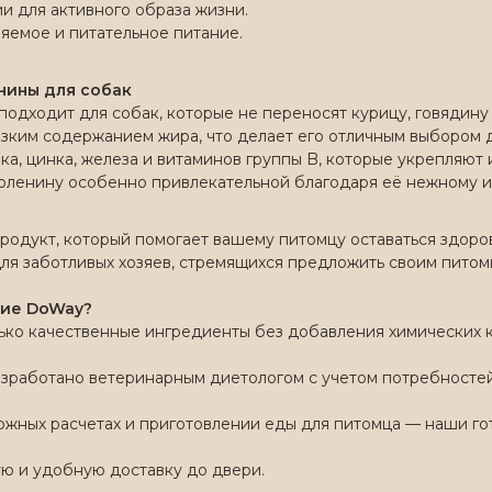
и для активного образа жизни.
яемое и питательное питание.
нины для собак
подходит для собак, которые не переносят курицу, говядину
изким содержанием жира, что делает его отличным выбором д
ка, цинка, железа и витаминов группы B, которые укрепляют
 оленину особенно привлекательной благодаря её нежному и
родукт, который помогает вашему питомцу оставаться здоро
ля заботливых хозяев, стремящихся предложить своим питом
ние DoWay?
ько качественные ингредиенты без добавления химических к
работано ветеринарным диетологом с учетом потребностей 
ожных расчетах и приготовлении еды для питомца — наши го
ю и удобную доставку до двери.