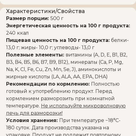
Характеристики/Свойства
Размер порции:
500 г
Энергетическая ценность на 100 г продукта:
240
ккал
Пищевая ценность на 100 г продукта:
белки-
13,0 г; жиры- 10,0 г; углеводы- 13,0 г
Полезные элементы:
витамины (A, D, E, B1, B2,
B3, B4, B5, B6, B7, B9, B12), минералы (Ca, P, Mg,
Na, K, Cl, Fe, Cu, Zn, Mn, Se, J), аминокислоты и
жирные кислоты (LA, ALA, AA, EPA, DHA)
Рекомендации по кормлению:
Полностью
готовый к употреблению продукт. Перед
кормлением разморозить при комнатной
температуре.
Не используйте микроволновую
печь для разморозки!
Условия хранения:
При температуре −18°С-
180 суток. Дата производства указана на
упаковке.
Продукт не подлежит повторному