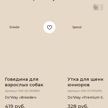
Breeder
Special
©
2024
«DO'WAY» Натуральное питание
и лакомства для собак
ИП Данченко Надежда Андреевна
ИНН 501 004 592 628 ОГРНИП 324774600178763
Говядина для
Утка для щенко
Все права защищены.
взрослых собак
юниоров
Политика конфиденциальности.
Публичная оферта
Артикул:
DW-02-0101500
Артикул:
DW-01-0702110
Разработка сайта
Do’Way «Breeder»
Do’Way «Premium Spec
419
руб.
328
руб.