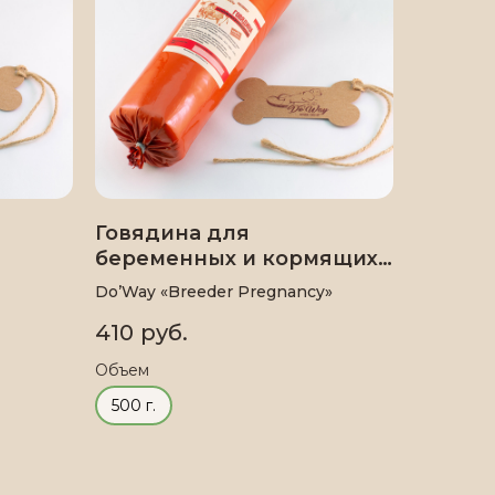
Говядина для
беременных и кормящих
собак
Do’Way «Breeder Pregnancy»
410
руб.
Объем
500 г.