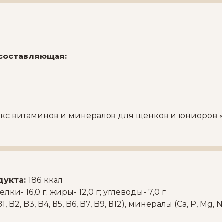
составляющая:
кс витаминов и минералов для щенков и юниоров «
дукта:
186
ккал
елки- 16,0 г; жиры- 12,0 г; углеводы- 7,0 г
1, B2, B3, B4, B5, B6, B7, B9, B12), минералы (Ca, P, Mg, N