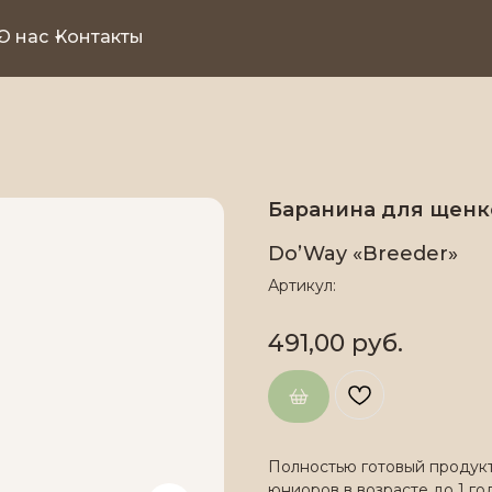
О нас
Контакты
Баранина для щенк
Do’Way «Breeder»
Артикул:
491,00
руб.
Полностью готовый продук
юниоров в возрасте до 1 г