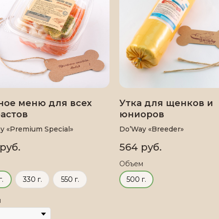
ное меню для всех
Утка для щенков и
астов
юниоров
y «Premium Special»
Do’Way «Breeder»
руб.
564
руб.
Объем
г.
330 г.
550 г.
500 г.
и