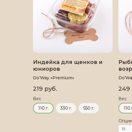
Индейка для щенков и
Рыб
юниоров
возр
Do’Way «Premium»
Do’Wa
219
руб.
249
Вес
Вес
110 г.
330 г.
550 г.
110 
Опци