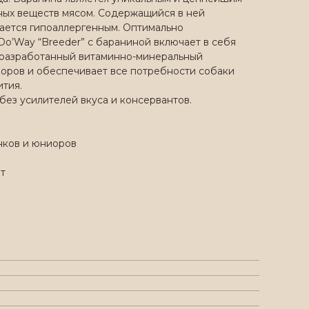
ных веществ мясом. Содержащийся в ней
ается гипоаллергенным. Оптимально
o’Way “Breeder” с бараниной включает в себя
о разработанный витаминно-минеральный
оров и обеспечивает все потребности собаки
ития.
без усилителей вкуса и консервантов.
нков и юниоров
т