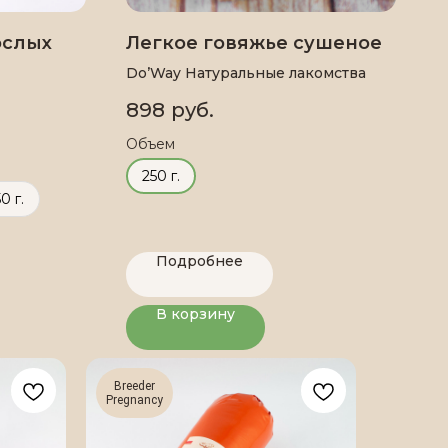
ослых
Легкое говяжье сушеное
Do’Way Натуральные лакомства
898
руб.
Объем
250 г.
0 г.
Подробнее
В корзину
Breeder
Pregnancy