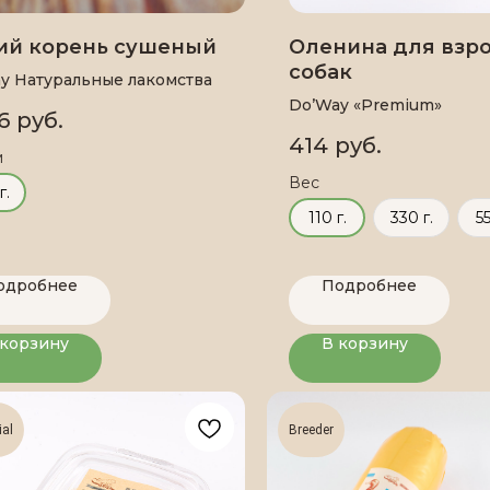
ий корень сушеный
Оленина для взр
собак
y Натуральные лакомства
Do’Way «Premium»
6
руб.
414
руб.
м
Вес
г.
110 г.
330 г.
55
одробнее
Подробнее
 корзину
В корзину
ial
Breeder