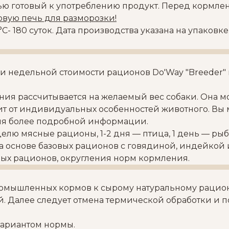
ью готовый к употреблению продукт. Перед кормле
вую печь для разморозки!
С- 180 суток. Дата производства указана на упаковке
 недельной стоимости рационов Do'Way "Breeder" и 
ния рассчитывается на желаемый вес собаки. Она м
сит от индивидуальных особенностей животного. Вы 
ия более подробной информации.
елю мясные рационы, 1-2 дня — птица, 1 день — ры
на основе базовых рационов с говядиной, индейкой 
ных рационов, округления норм кормления.
 промышленных кормов к сырому натуральному раци
й. Далее следует отмена термической обработки и 
вариантом нормы.