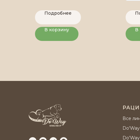
Подробнее
П
В корзину
В
РАЦ
Все ли
Do'Way
Do'Way