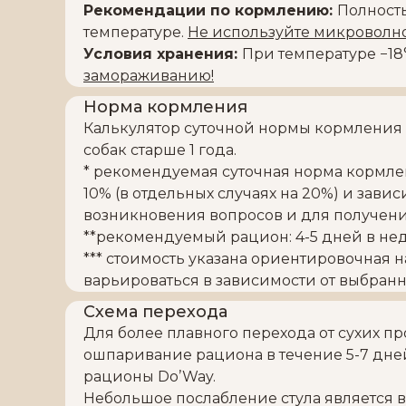
Рекомендации по кормлению:
Полност
температуре.
Не используйте микроволно
Условия хранения:
При температуре −18°
замораживанию!
Норма кормления
Калькулятор суточной нормы кормления и
собак старше 1 года.
* рекомендуемая суточная норма кормле
10% (в отдельных случаях на 20%) и зави
возникновения вопросов и для получен
**рекомендуемый рацион: 4-5 дней в нед
*** стоимость указана ориентировочная 
варьироваться в зависимости от выбран
Схема перехода
Для более плавного перехода от сухих
ошпаривание рациона в течение 5-7 дне
рационы Do’Way.
Небольшое послабление стула является 