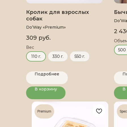
Кролик для взрослых
Быч
собак
Do’Wa
Do’Way «Premium»
2 43
309
руб.
Объе
Вес
500 
110 г.
330 г.
550 г.
Подробнее
П
В корзину
В
Premium
Spec