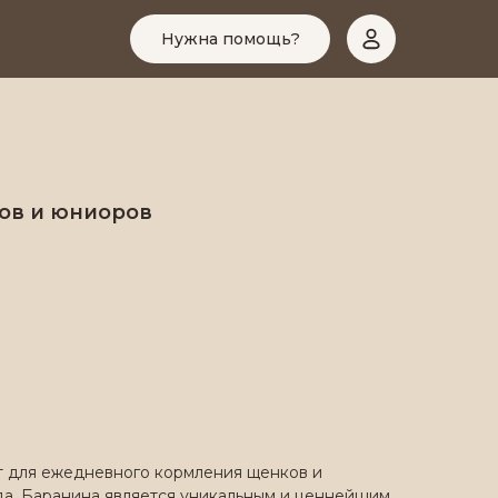
Нужна помощь?
ов и юниоров
т для ежедневного кормления щенков и
ода. Баранина является уникальным и ценнейшим