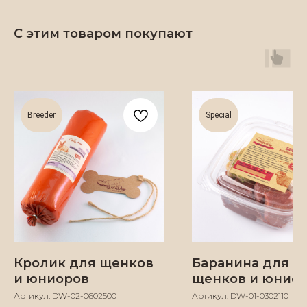
С этим товаром покупают
Breeder
Special
©
2024
«DO'WAY» Натуральное питание
Кролик для щенков
Баранина для
и лакомства для собак
ИП Данченко Надежда Андреевна
и юниоров
щенков и юнио
ИНН 501 004 592 628 ОГРНИП 324774600178763
Артикул:
DW-02-0602500
Артикул:
DW-01-0302110