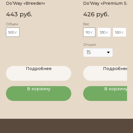
Do’Way «Breeder»
Do’Way «Premium Spec
443
руб.
426
руб.
Все права защищены.
Политика конфиденциальности.
Объем
Вес
Публичная оферта
500 г.
110 г.
330 г.
550 г.
Разработка сайта
Опции
Подробнее
Подробнее
В корзину
В корзину