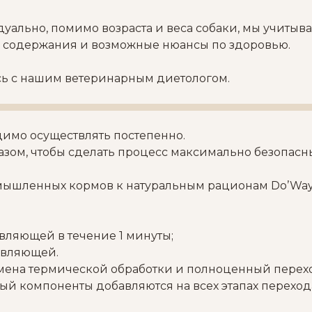
ально, помимо возраста и веса собаки, мы учитыва
я содержания и возможные нюансы по здоровью.
сь с нашим ветеринарным диетологом.
димо осуществлять постепенно.
азом, чтобы сделать процесс максимально безопасн
омышленных кормов к натуральным рационам Do’W
вляющей в течение 1 минуты;
авляющей.
 отмена термической обработки и полноценный пере
ый компоненты добавляются на всех этапах переход