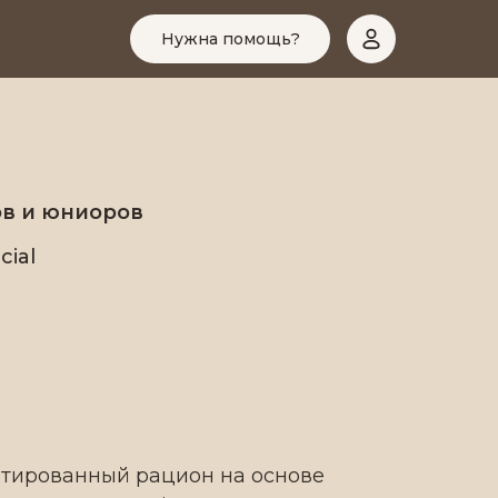
Нужна помощь?
в и юниоров
ial
тированный рацион на основе