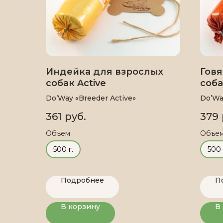
Индейка для взрослых
Гов
собак Active
соба
Do’Way «Breeder Active»
Do’Wa
361
руб.
379
Объем
Объе
500 г.
500 
Подробнее
П
В корзину
В