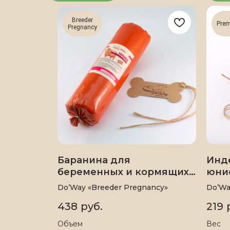
Breeder
Pre
Pregnancy
Баранина для
Инд
беременных и кормящих
юни
собак
Do’Way «Breeder Pregnancy»
Do’Wa
438
руб.
219
Объем
Вес