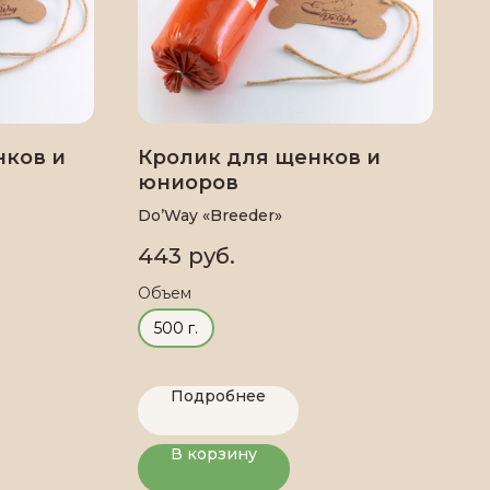
нков и
Кролик для щенков и
юниоров
Do’Way «Breeder»
443
руб.
Объем
500 г.
Подробнее
В корзину