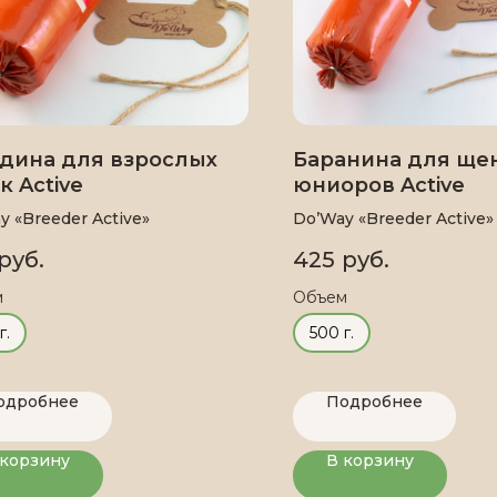
ядина для взрослых
Баранина для ще
к Active
юниоров Active
y «Breeder Active»
Do’Way «Breeder Active»
руб.
425
руб.
м
Объем
г.
500 г.
одробнее
Подробнее
 корзину
В корзину