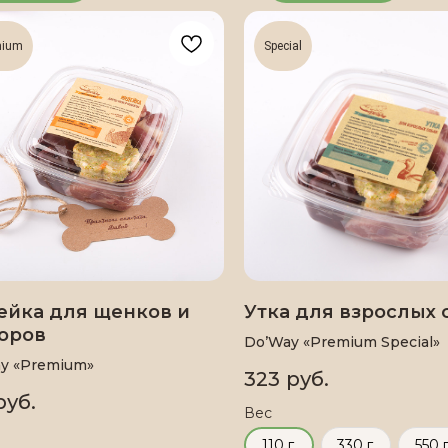
mium
Special
ейка для щенков и
Утка для взрослых 
оров
Do’Way «Premium Special»
y «Premium»
323
руб.
руб.
Вес
110 г.
330 г.
550 г