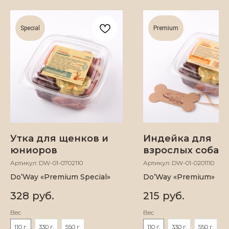
Special
Premium
Утка для щенков и
Индейка для
юниоров
взрослых собак
Артикул:
DW-01-0702110
Артикул:
DW-01-0201110
Do’Way «Premium Special»
Do’Way «Premium»
328
руб.
215
руб.
©
2024
«DO'WAY» Натуральное питание
Вес
Вес
и лакомства для собак
110 г.
330 г.
550 г.
110 г.
330 г.
550 г.
ИП Данченко Надежда Андреевна