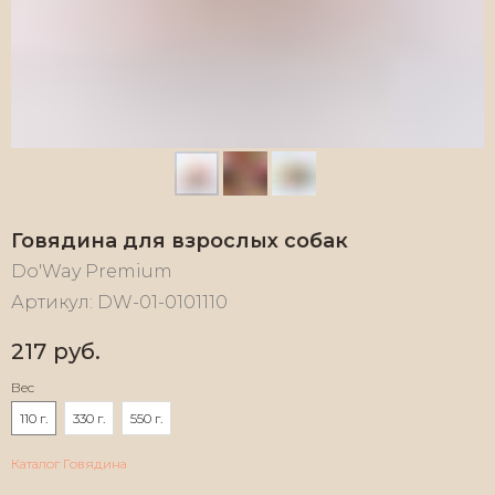
Говядина для взрослых собак
Do'Way Premium
Артикул:
DW-01-0101110
217
руб.
Вес
110 г.
330 г.
550 г.
Каталог Говядина